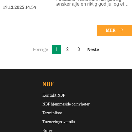
ønsker alle en riktig god jul og et
19.12.2025 14:54
godt nyttår!
MER
1
2
3
Forrige
Neste
NBF
Kontakt NBF
NBF hjemmeside og nyheter
Terminliste
Turneringsoversikt
Ruter